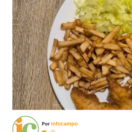
Por
Infocampo