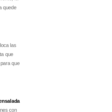
sa quede
loca las
sta que
 para que
ensalada
anes con