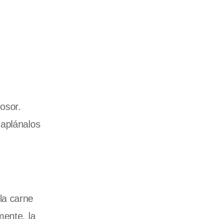
osor.
 aplánalos
la carne
mente, la