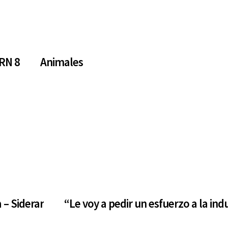
RN 8
Animales
 – Siderar
“Le voy a pedir un esfuerzo a la ind