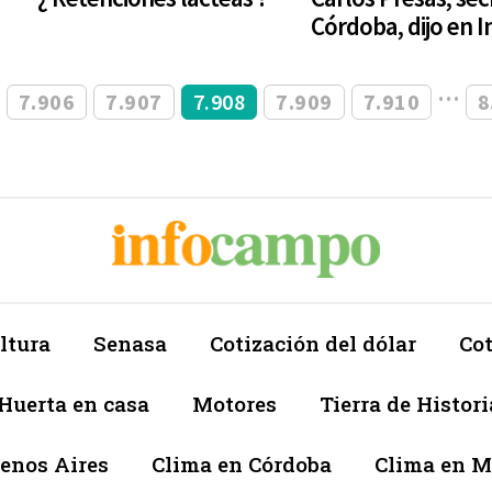
Córdoba, dijo en 
…
…
7.906
7.907
7.908
7.909
7.910
8
ltura
Senasa
Cotización del dólar
Cot
Huerta en casa
Motores
Tierra de Histori
enos Aires
Clima en Córdoba
Clima en 