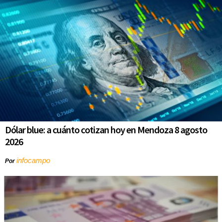
Dólar blue: a cuánto cotizan hoy en Mendoza 8 agosto
2026
infocampo
Por