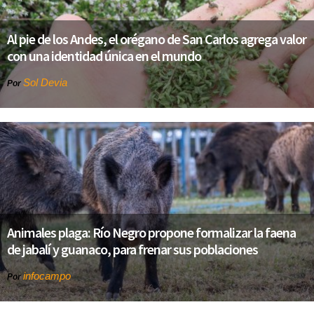
Al pie de los Andes, el orégano de San Carlos agrega valor
con una identidad única en el mundo
Sol Devia
Por
Animales plaga: Río Negro propone formalizar la faena
de jabalí y guanaco, para frenar sus poblaciones
infocampo
Por