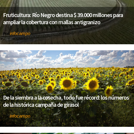
Fruticultura: Río Negro destina $ 39.000 millones para
ampliar la cobertura con mallas antigranizo
infocampo
Por
De la siembra a la cosecha, todo fue récord: los números
de la histórica campaña de girasol
infocampo
Por