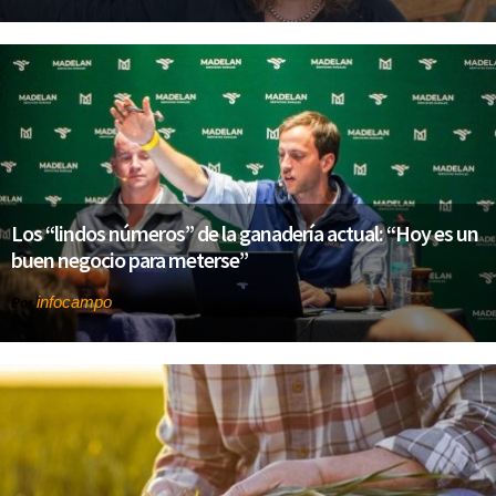
Los “lindos números” de la ganadería actual: “Hoy es un
buen negocio para meterse”
infocampo
Por