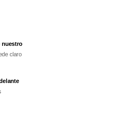
e nuestro
ede claro
delante
s