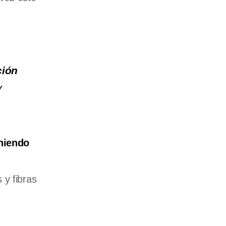
ción
y
eniendo
 y fibras