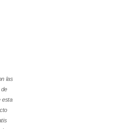
on las
 de
 esta
cto
tis