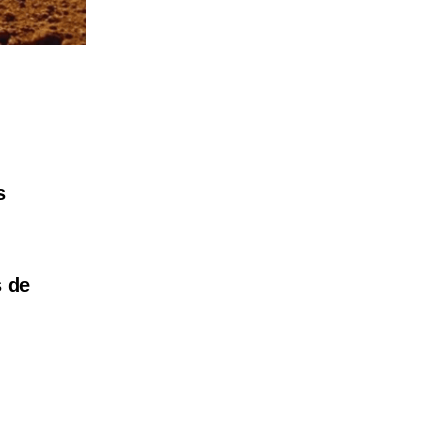
s
s de