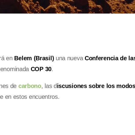
ará en
Belem (Brasil)
una nueva
Conferencia de la
denominada
COP 30
.
ones de
carbono
, las d
iscusiones sobre los modo
e en estos encuentros.