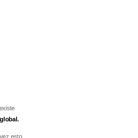
existe
global.
 vez esto