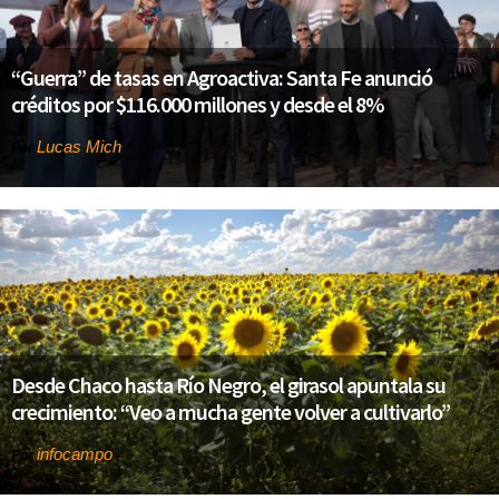
“Guerra” de tasas en Agroactiva: Santa Fe anunció
créditos por $116.000 millones y desde el 8%
Lucas Mich
Por
Desde Chaco hasta Río Negro, el girasol apuntala su
crecimiento: “Veo a mucha gente volver a cultivarlo”
infocampo
Por