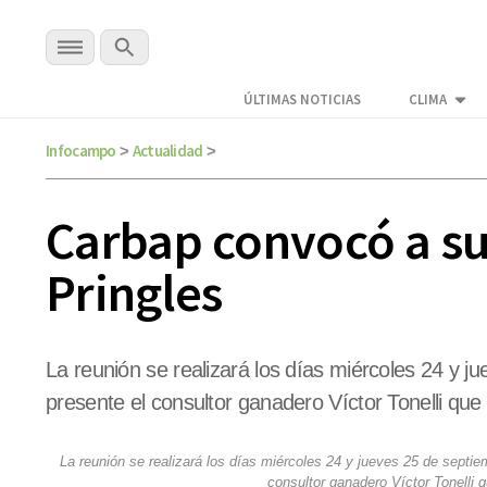
ÚLTIMAS NOTICIAS
CLIMA
Infocampo
Actualidad
>
>
Carbap convocó a su
Pringles
La reunión se realizará los días miércoles 24 y j
presente el consultor ganadero Víctor Tonelli que
La reunión se realizará los días miércoles 24 y jueves 25 de septie
consultor ganadero Víctor Tonelli 