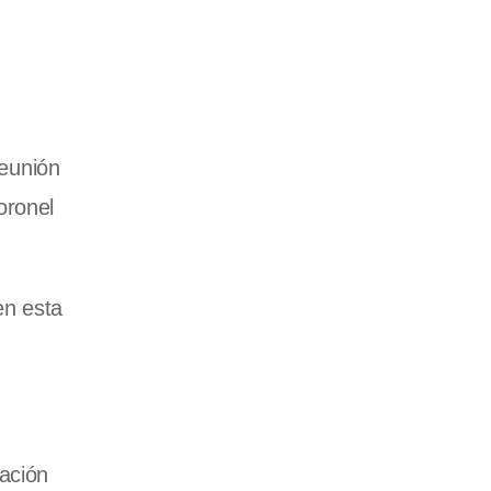
eunión
oronel
en esta
ración