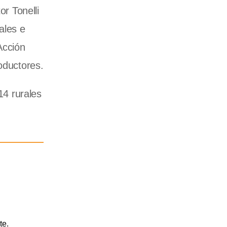
or Tonelli
ales e
Acción
oductores.
14 rurales
te.