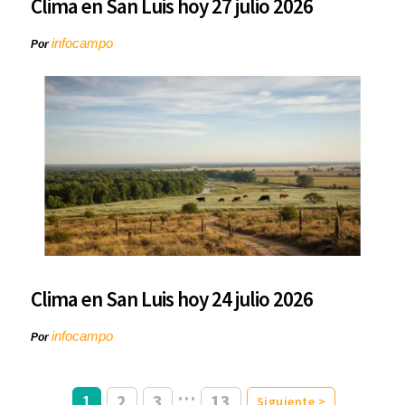
Clima en San Luis hoy 27 julio 2026
infocampo
Por
Clima en San Luis hoy 24 julio 2026
infocampo
Por
…
1
2
3
13
Siguiente >