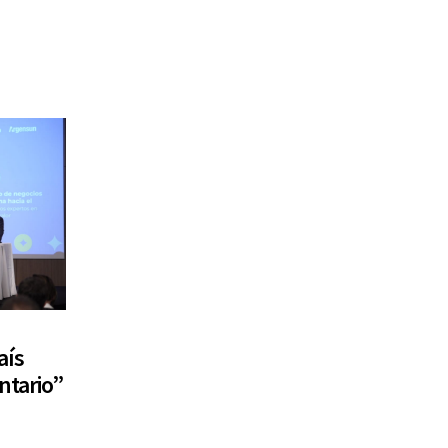
aís
ntario”