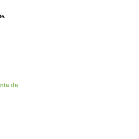
te.
enta de