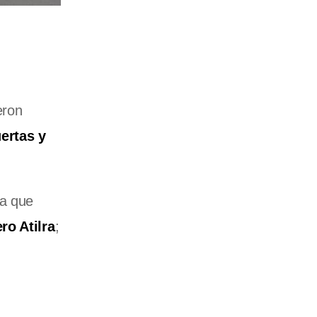
eron
ertas y
a que
ro Atilra
;