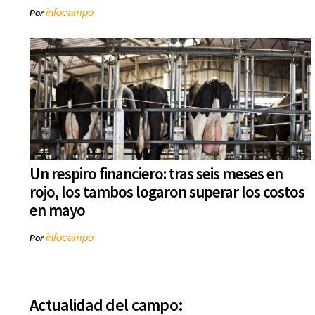
infocampo
Por
Un respiro financiero: tras seis meses en
rojo, los tambos logaron superar los costos
en mayo
infocampo
Por
Actualidad del campo: