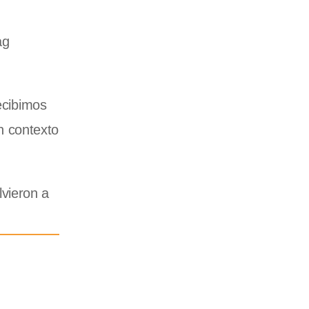
ag
ecibimos
n contexto
vieron a