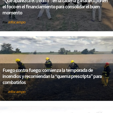
“Que aparezca el crédito”: en la cadena ganadera ponen
el foco en el financiamiento para consolidar el buen
momento
infocampo
Por
Fuego contra fuego: comienza la temporada de
incendios y recomiendan la “quema prescripta” para
combatirlos
infocampo
Por