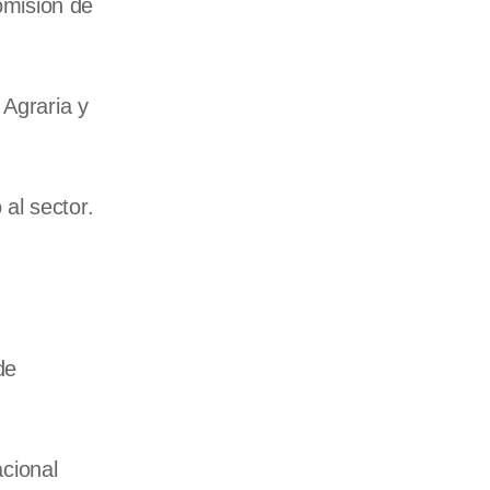
omisión de
 Agraria y
al sector.
de
cional