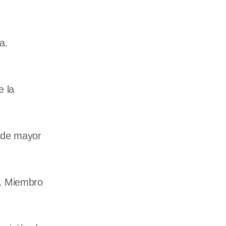
a.
e la
 de mayor
n. Miembro