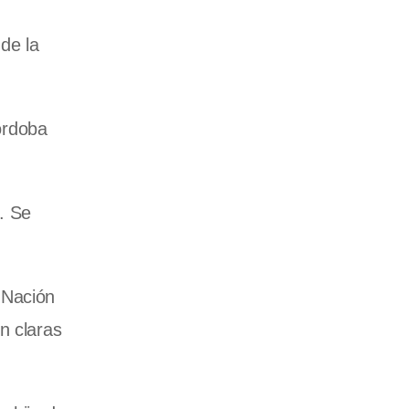
de la
órdoba
. Se
 Nación
n claras