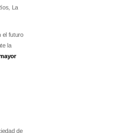
íos, La
el futuro
te la
 mayor
ciedad de