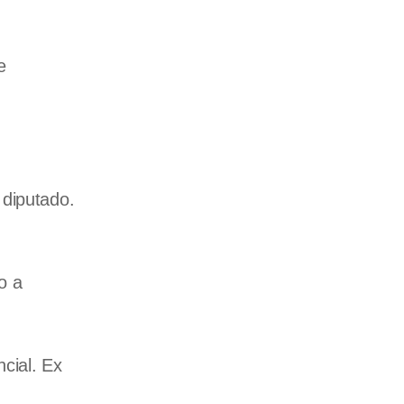
e
 diputado.
o a
cial. Ex