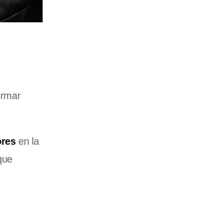
ormar
ores
en la
que