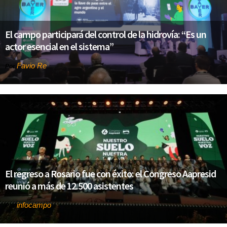
El campo participará del control de la hidrovía: “Es un
actor esencial en el sistema”
Favio Re
Por
El regreso a Rosario fue con éxito: el Congreso Aapresid
reunió a más de 12.500 asistentes
infocampo
Por