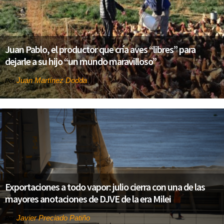
Juan Pablo, el productor que cría aves “libres” para
dejarle a su hijo “un mundo maravilloso”
Juan Martínez Dodda
Por
Exportaciones a todo vapor: julio cierra con una de las
mayores anotaciones de DJVE de la era Milei
Javier Preciado Patiño
Por