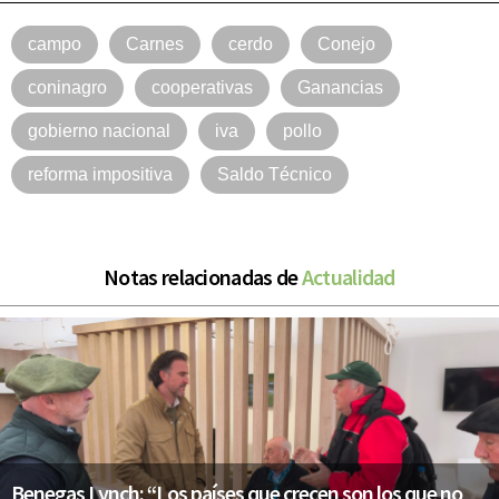
campo
Carnes
cerdo
Conejo
coninagro
cooperativas
Ganancias
gobierno nacional
iva
pollo
reforma impositiva
Saldo Técnico
Notas relacionadas de
Actualidad
Benegas Lynch: “Los países que crecen son los que no