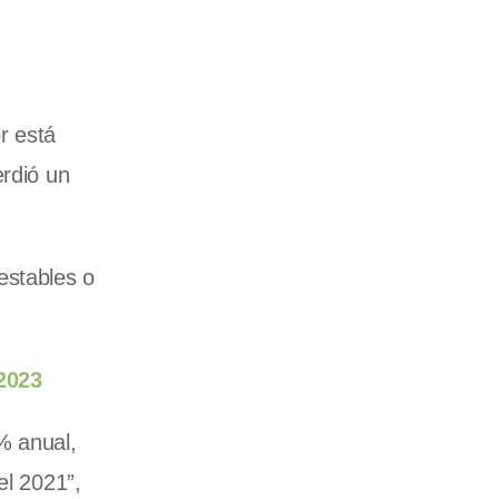
r está
erdió un
estables o
 2023
% anual,
l 2021”,