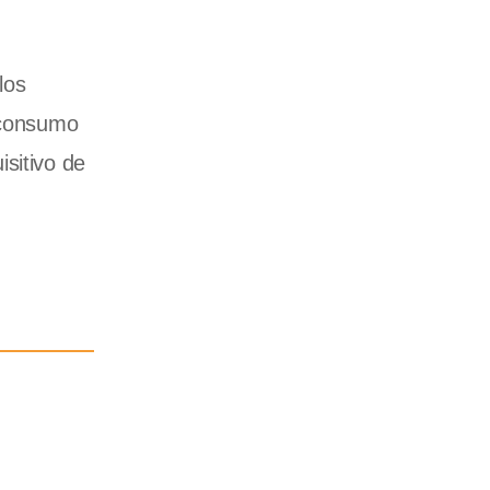
los
l consumo
sitivo de