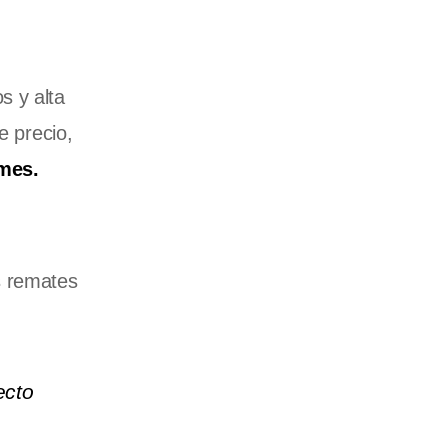
s y alta
e precio,
mes.
s remates
ecto