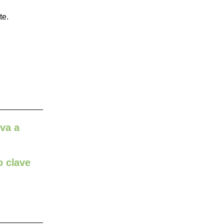
te.
 va a
o clave