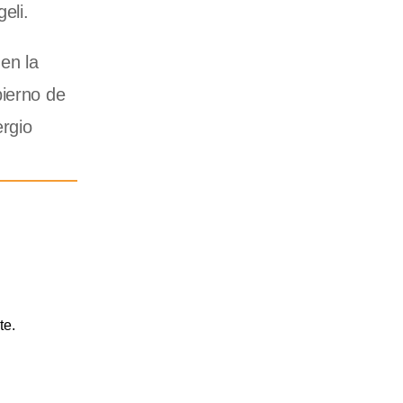
eli.
en la
bierno de
ergio
te.