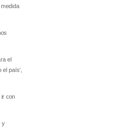
a medida
nos
ra el
el país’,
 ir con
 y