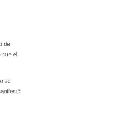
o de
o que el
no se
manifestó