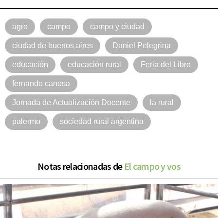
agro
campo
campo y ciudad
ciudad de buenos aires
Daniel Pelegrina
educación
educación rural
Feria del Libro
fernando canosa
Jornada de Actualización Docente
la rural
palermo
sociedad rural argentina
Notas relacionadas de
El campo y vos