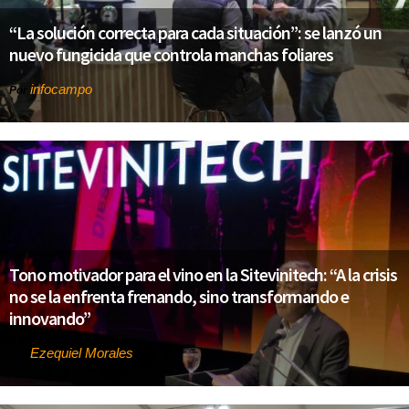
“La solución correcta para cada situación”: se lanzó un
nuevo fungicida que controla manchas foliares
infocampo
Por
Tono motivador para el vino en la Sitevinitech: “A la crisis
no se la enfrenta frenando, sino transformando e
innovando”
Ezequiel Morales
Por