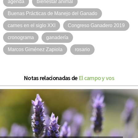
agenda
bienestar animal
Buenas Prácticas de Manejo del Ganado
carnes en el siglo XXI
Congreso Ganadero 2019
cronograma
ganadería
Marcos Giménez Zapiola
rosario
Notas relacionadas de
El campo y vos