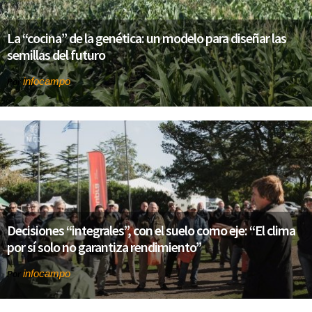
La “cocina” de la genética: un modelo para diseñar las
semillas del futuro
infocampo
Por
Decisiones “integrales”, con el suelo como eje: “El clima
por sí solo no garantiza rendimiento”
infocampo
Por