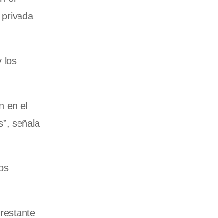
 privada
 los
n en el
s”, señala
nos
 restante