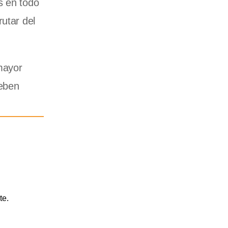
s en todo
utar del
mayor
deben
te.