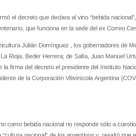
rmó el decreto que declara al vino “bebida nacional”
entenario, que funciona en la sede del ex Correo Cen
gricultura Julián Domínguez , los gobernadores de 
 La Rioja, Beder Herrera; de Salta, Juan Manuel Urt
a firma del decreto el presidente del Instituto Naci
esidente de la Corporación Vitivinícola Argentina (CO
vino como bebida nacional no responde sólo a cuesti
 “cultura nacional” de los argentinos y resaltó que e