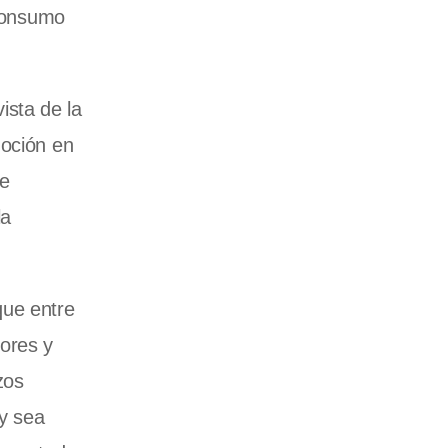
 consumo
ista de la
moción en
de
la
que entre
iores y
zos
 y sea