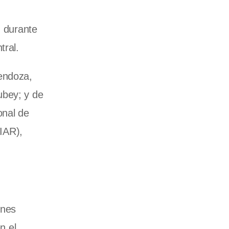
, durante
tral.
Mendoza,
ubey; y de
onal de
VIAR),
ones
n el