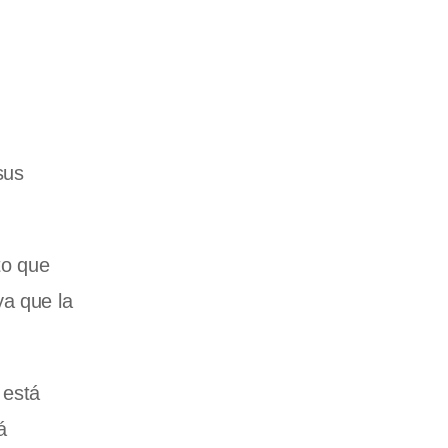
sus
to que
ya que la
 está
á