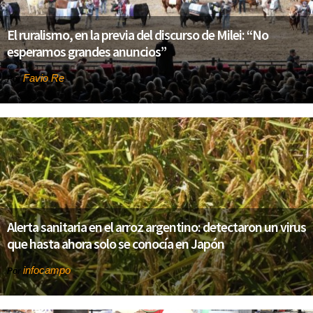
El ruralismo, en la previa del discurso de Milei: “No
esperamos grandes anuncios”
Favio Re
Por
Alerta sanitaria en el arroz argentino: detectaron un virus
que hasta ahora solo se conocía en Japón
infocampo
Por