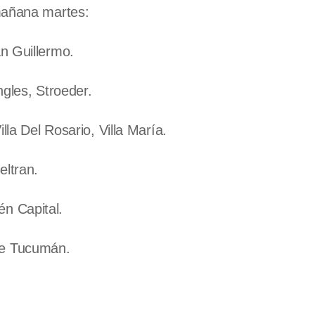
 mañana martes:
n Guillermo.
ngles, Stroeder.
lla Del Rosario, Villa María.
eltran.
n Capital.
de Tucumán.