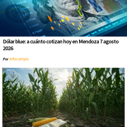
Dólar blue: a cuánto cotizan hoy en Mendoza 7 agosto
2026
infocampo
Por