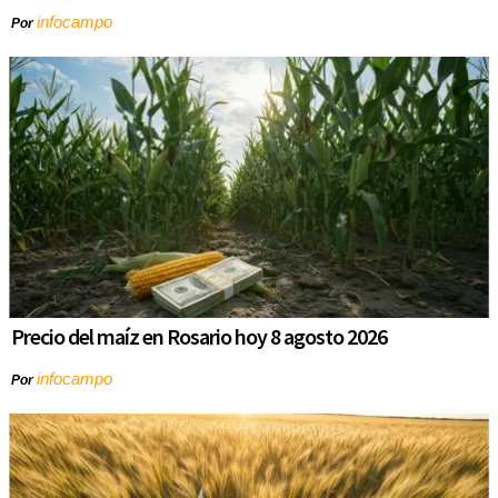
infocampo
Por
Precio del maíz en Rosario hoy 8 agosto 2026
infocampo
Por