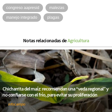
congreso aapresid
malezas
manejo integrado
plagas
Notas relacionadas de
Agricultura
Chicharrita del maíz: recomiendan una “veda regional” y
no confiarse con el frío, para evitar su proliferación
infocampo
Por