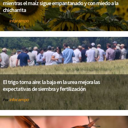
mientras el maíz sigue empantanado y con miedo a la
chicharrita
infocampo
Por
El trigo toma aire: la baja en la urea mejora las
expectativas de siembra y fertilización
infocampo
Por