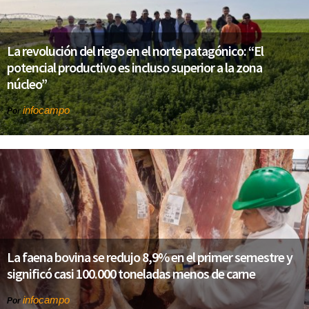
La revolución del riego en el norte patagónico: “El
potencial productivo es incluso superior a la zona
núcleo”
infocampo
Por
La faena bovina se redujo 8,9% en el primer semestre y
significó casi 100.000 toneladas menos de carne
infocampo
Por