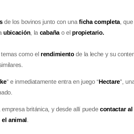
s
de los bovinos junto con una
ficha completa
, que
la
ubicación
, la
cabaña
o el
propietario.
e temas como el
rendimiento
de la leche y su conte
similares.
ike
” e inmediatamente entra en juego “
Hectare
”, un
nado.
a empresa británica, y desde allí puede
contactar al
 el animal
.