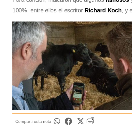
100%, entre ellos el escritor
Richard Koch
, y 
Compartí esta nota