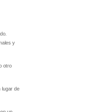
ndo.
males y
o otro
 lugar de
 en un