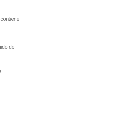
 contiene
nido de
a