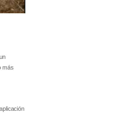
 un
lo más
aplicación