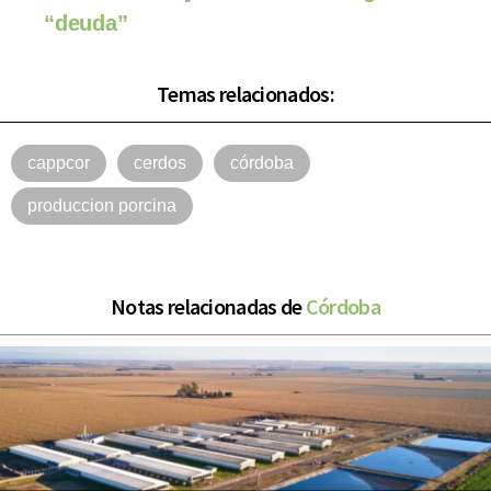
“deuda”
Temas relacionados:
cappcor
cerdos
córdoba
produccion porcina
Notas relacionadas de
Córdoba