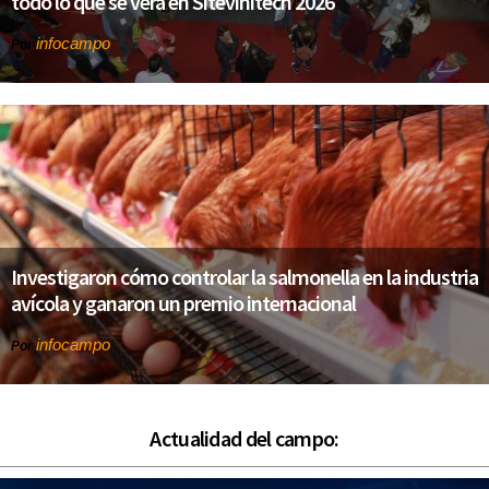
todo lo que se verá en Sitevinitech 2026
infocampo
Por
Investigaron cómo controlar la salmonella en la industria
avícola y ganaron un premio internacional
infocampo
Por
Actualidad del campo: