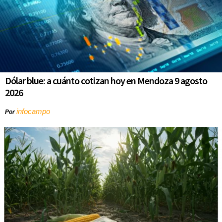
Dólar blue: a cuánto cotizan hoy en Mendoza 9 agosto
2026
infocampo
Por