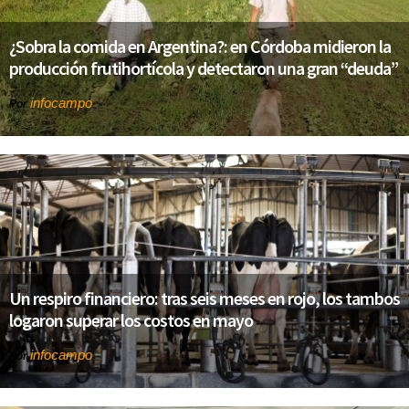
¿Sobra la comida en Argentina?: en Córdoba midieron la
producción frutihortícola y detectaron una gran “deuda”
infocampo
Por
Un respiro financiero: tras seis meses en rojo, los tambos
logaron superar los costos en mayo
infocampo
Por