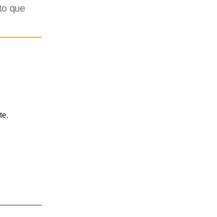
to que
te.