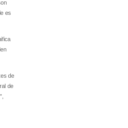
son
le es
ifica
den
tes de
ral de
”,