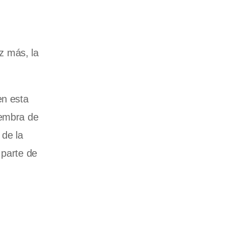
z más, la
en esta
iembra de
 de la
 parte de