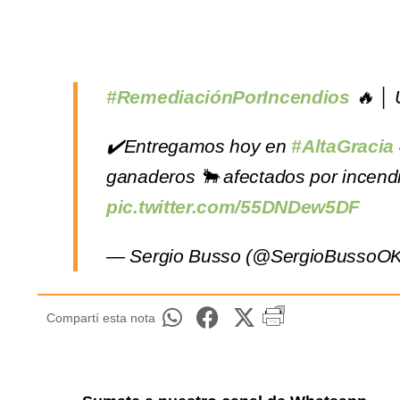
#RemediaciónPorIncendios
🔥 │ 
✔️Entregamos hoy en
#AltaGracia
ganaderos 🐂 afectados por incendio
pic.twitter.com/55DNDew5DF
— Sergio Busso (@SergioBussoO
Compartí esta nota