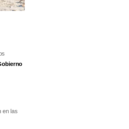
os
Gobierno
 en las