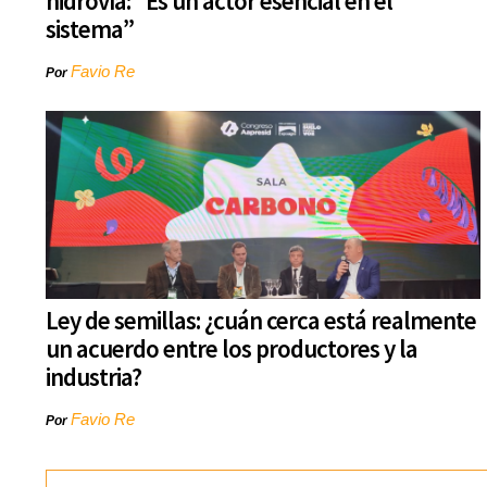
hidrovía: “Es un actor esencial en el
sistema”
Favio Re
Por
Ley de semillas: ¿cuán cerca está realmente
un acuerdo entre los productores y la
industria?
Favio Re
Por