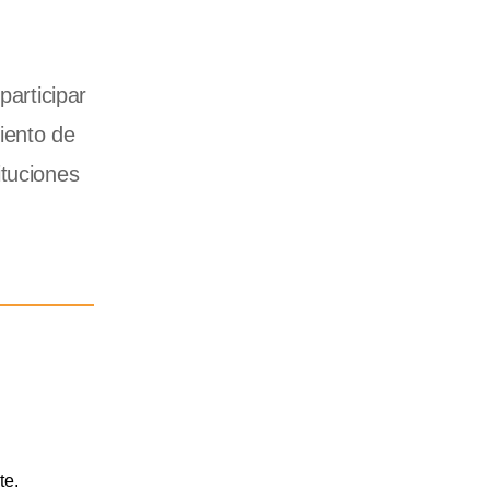
participar
miento de
ituciones
te.