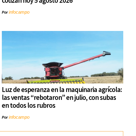
cotizan hoy 5 agosto 2026
infocampo
Por
Luz de esperanza en la maquinaria agrícola:
las ventas “rebotaron” en julio, con subas
en todos los rubros
infocampo
Por