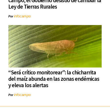
campo, el Gobierno desistió de cambiar la
Ley de Tierras Rurales
infocampo
Por
“Será crítico monitorear”: la chicharrita
del maíz abunda en las zonas endémicas
y eleva los alertas
infocampo
Por