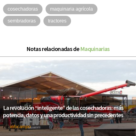
cosechadoras
maquinaria agrícola
sembradoras
tractores
Notas relacionadas de
Maquinarias
La revolución “inteligente” de las cosechadoras: más
potencia, datos y una productividad sin precedentes
infocampo
Por