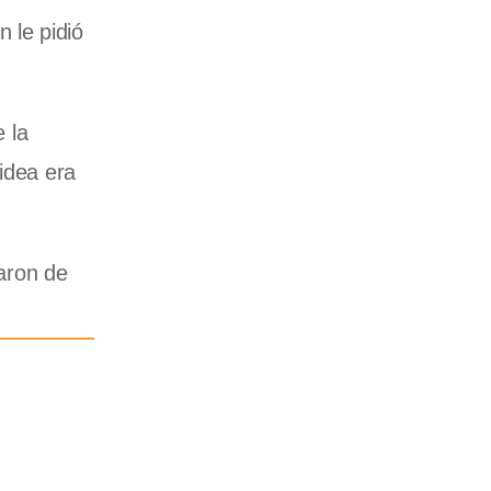
 le pidió
e la
idea era
jaron de