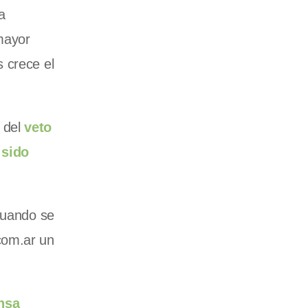
la
mayor
 crece el
 del
veto
 sido
 cuando se
com.ar un
nsa