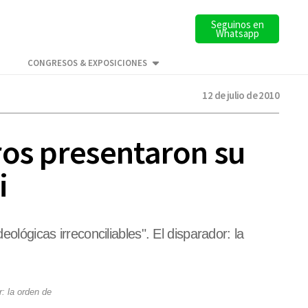
Seguinos en
Whatsapp
CONGRESOS & EXPOSICIONES
12 de julio de 2010
ros presentaron su
i
ológicas irreconciliables". El disparador: la
r: la orden de