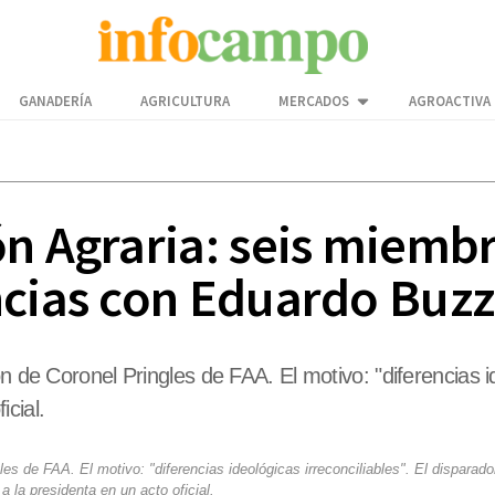
GANADERÍA
AGRICULTURA
MERCADOS
AGROACTIVA
ón Agraria: seis miemb
ncias con Eduardo Buzz
 de Coronel Pringles de FAA. El motivo: "diferencias ide
cial.
es de FAA. El motivo: "diferencias ideológicas irreconciliables". El disparado
 la presidenta en un acto oficial.