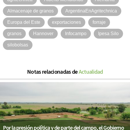
Almacenaje de granos
ArgentinaEnAgritechnica
Europa del Este
exportaciones
forraje
granos
Hannover
Infocampo
Ipesa Silo
silobolsas
Notas relacionadas de
Actualidad
Por la presión política y de parte del campo, el Gobierno