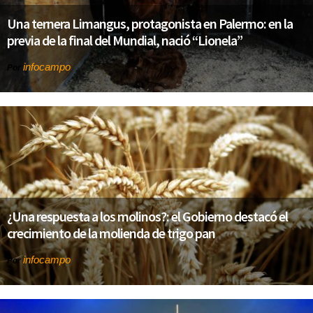
Una ternera Limangus, protagonista en Palermo: en la
previa de la final del Mundial, nació “Lionela”
infocampo
Por
¿Una respuesta a los molinos?: el Gobierno destacó el
crecimiento de la molienda de trigo pan
infocampo
Por