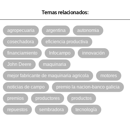
Temas relacionados:
agropecuaria
argentina
autonomia
cosechadora
eficiencia productiva
financiamiento
Infocampo
innovación
John Deere
maquinaria
mejor fabricante de maquinaria agricola
motores
noticias de campo
premio la nacion-banco galicia
premios
productores
productos
repuestos
sembradora
tecnología