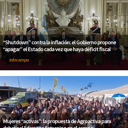
“Shutdown” contra la inflación: el Gobierno propone
“apagar” el Estado cada vez que haya déficit fiscal
infocampo
Por
Mujeres “activas”: la propuesta de Agroactiva para
debatir el liderazgo femenino en el campo