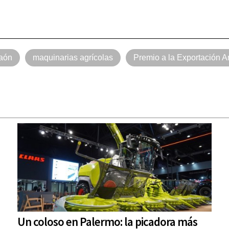
aón
maquinarias agrícolas
Premio a la Exportación A
Un coloso en Palermo: la picadora más