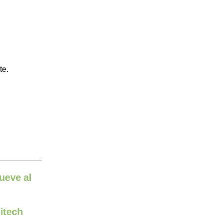
te.
ueve al
nitech