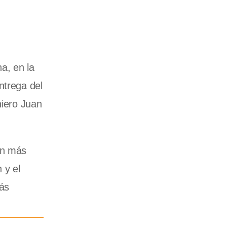
a, en la
ntrega del
niero Juan
ón más
 y el
más