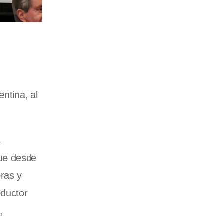
ntina, al
a
que desde
ras y
oductor
,