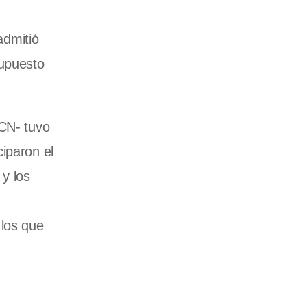
admitió
supuesto
PCN- tuvo
iparon el
 y los
 los que