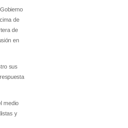
l Gobierno
ncima de
rtera de
usión en
stro sus
 respuesta
el medio
istas y