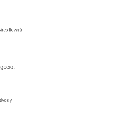
ires llevará
egocio.
tivos y