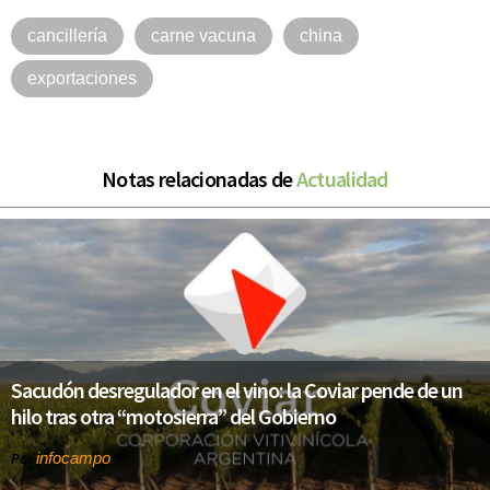
cancillería
carne vacuna
china
exportaciones
Notas relacionadas de
Actualidad
Sacudón desregulador en el vino: la Coviar pende de un
hilo tras otra “motosierra” del Gobierno
infocampo
Por