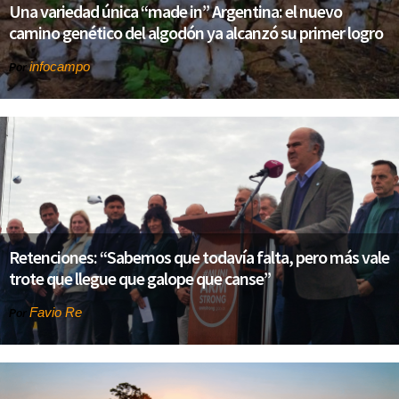
Una variedad única “made in” Argentina: el nuevo
camino genético del algodón ya alcanzó su primer logro
infocampo
Por
Retenciones: “Sabemos que todavía falta, pero más vale
trote que llegue que galope que canse”
Favio Re
Por