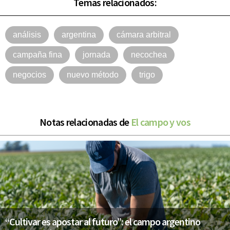
Temas relacionados:
análisis
argentina
cámara arbitral
campaña fina
jornada
necochea
negocios
nuevo método
trigo
Notas relacionadas de
El campo y vos
“Cultivar es apostar al futuro”: el campo argentino