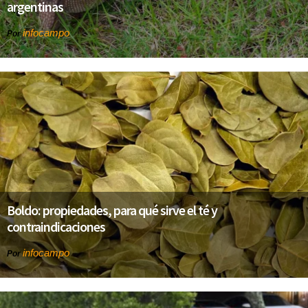
argentinas
infocampo
Por
Boldo: propiedades, para qué sirve el té y
contraindicaciones
infocampo
Por