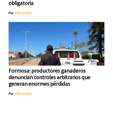
obligatoria
infocampo
Por
Formosa: productores ganaderos
denuncian controles arbitrarios que
generan enormes pérdidas
infocampo
Por