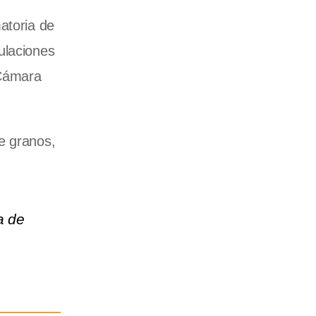
atoria de
gulaciones
 Cámara
e granos,
a de