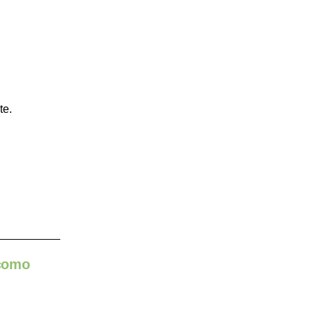
te.
 como