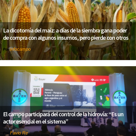
La dicotomía del maíz: a días de la siembra gana poder
de compra con algunos insumos, pero pierde con otros
infocampo
Por
El campo participará del control de la hidrovía: “Es un
actor esencial en el sistema”
Favio Re
Por