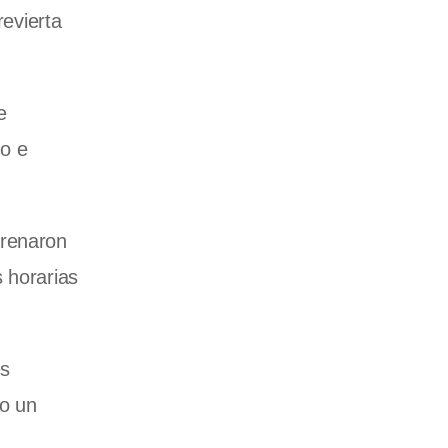
revierta
e
o e
frenaron
 horarias
es
lo un