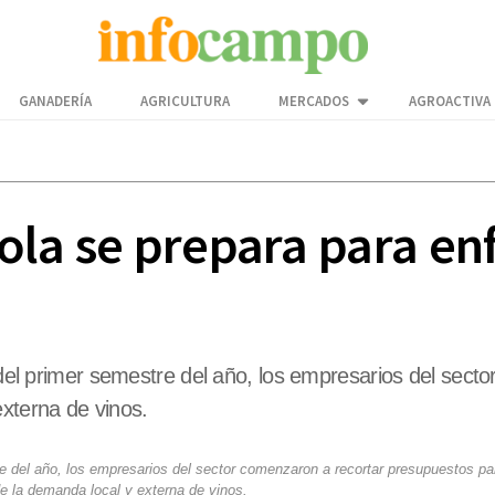
GANADERÍA
AGRICULTURA
MERCADOS
AGROACTIVA
ícola se prepara para e
a del primer semestre del año, los empresarios del sec
externa de vinos.
tre del año, los empresarios del sector comenzaron a recortar presupuestos par
e la demanda local y externa de vinos.