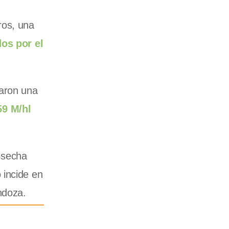
ros, una
os por el
raron una
59 M/hl
osecha
 incide en
ndoza.