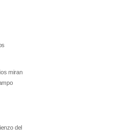
os
rios miran
campo
ienzo del