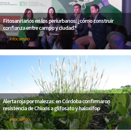
Fitosanitarios en los periurbanos: ¿cómo construir
confianza entre campo y ciudad?
infocampo
Por
Alerta roja por malezas: en Córdoba confirmaron
resistencia de Chloris a glifosato y haloxifop
infocampo
Por