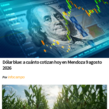
Dólar blue: a cuánto cotizan hoy en Mendoza 9 agosto
2026
infocampo
Por